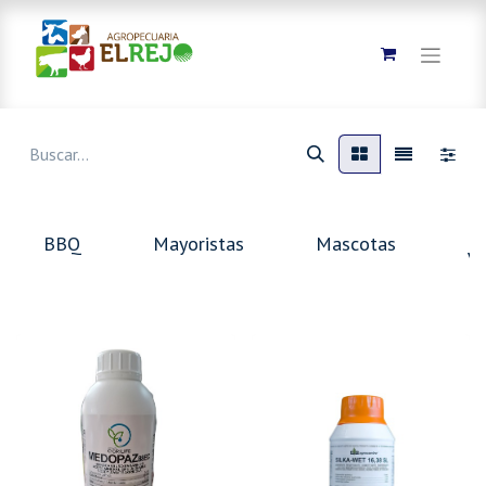
M
BBQ
Mayoristas
Mascotas
Ve