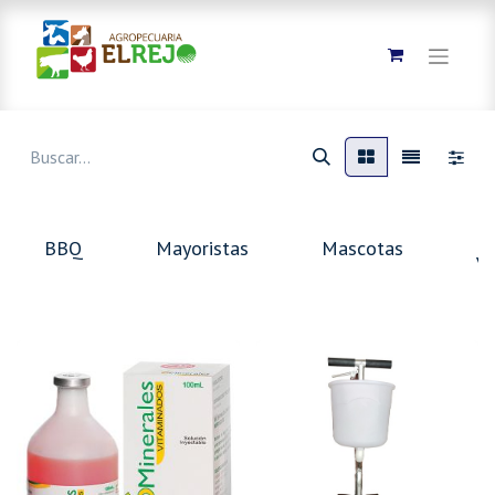
M
BBQ
Mayoristas
Mascotas
Ve