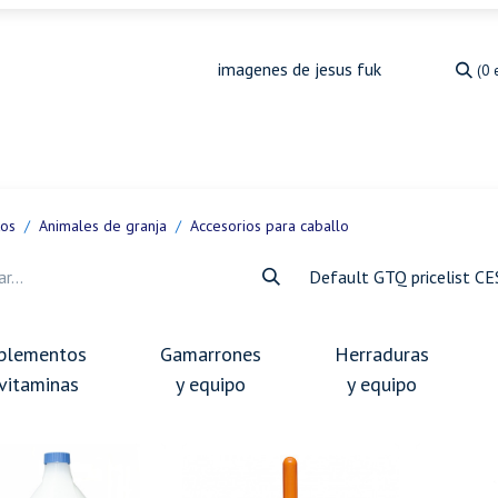
(0 
Medicina Veterinaria
Animales de granja
Ja
tos
Animales de granja
Accesorios para caballo
Default GTQ pricelist C
plementos
Gamarrones
Herraduras
 vitaminas
y equipo
y equipo