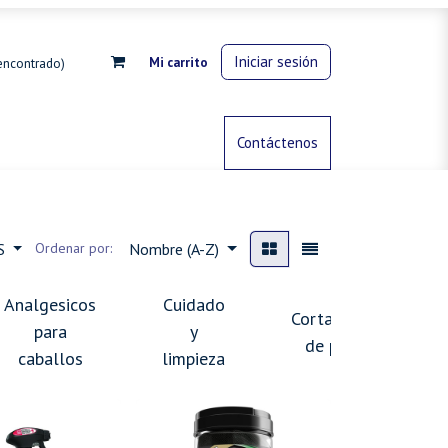
Iniciar sesión
Mi carrito
encontrado)
rdinería
Control de animales
Contáctenos
Gas propano
ES
Ordenar por:
Nombre (A-Z)
Analgesicos
Cuidado
Cortadoras
para
y
de pelo
caballos
limpieza