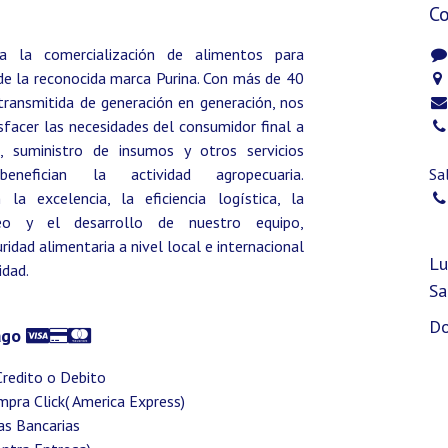
C
a la comercialización de alimentos para
de la reconocida marca Purina. Con más de 40
transmitida de generación en generación, nos
facer las necesidades del consumidor final a
, suministro de insumos y otros servicios
enefician la actividad agropecuaria.
Sa
a excelencia, la eficiencia logística, la
eo y el desarrollo de nuestro equipo,
idad alimentaria a nivel local e internacional
Lu
idad.
Sa
Do
ago
Credito o Debito
ompra Click( America Express)
as Bancarias