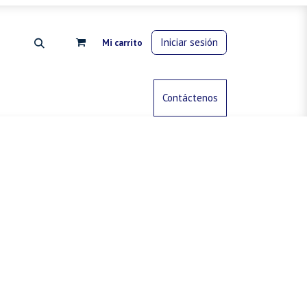
Iniciar sesión
Mi carrito
rdinería
Control de animales
Contáctenos
Gas propano