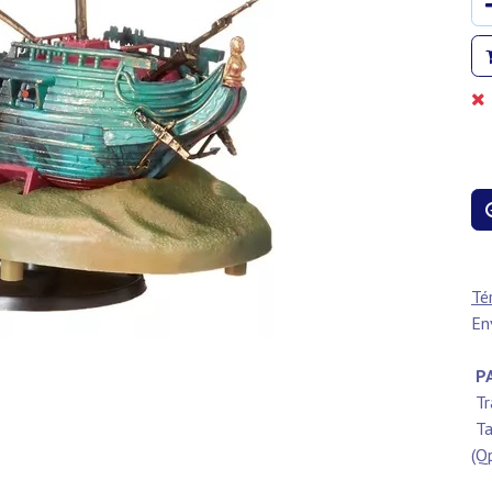
Té
En
PA
Tr
Ta
(Q