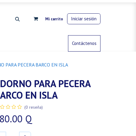
Iniciar sesión
Mi carrito
rdinería
Control de animales
Contáctenos
Gas propano
O PARA PECERA BARCO EN ISLA
DORNO PARA PECERA
ARCO EN ISLA
(0 reseña)
80.00
Q