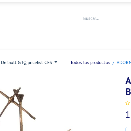
Medicina Veterinaria
Animales de granja
Ja
Default GTQ pricelist CES
Todos los productos
ADORN
A
B
1