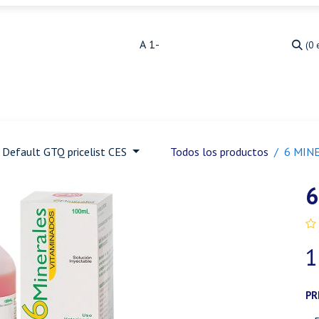
(0 
Medicina Veterinaria
Animales de granja
Ja
Default GTQ pricelist CES
Todos los productos
6 MIN
6
1
PR