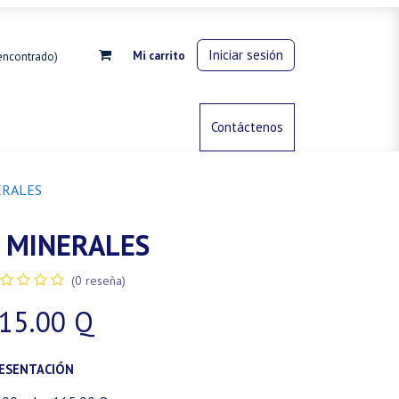
Iniciar sesión
Mi carrito
encontrado)
rdinería
Control de animales
Contáctenos
Gas propano
ERALES
 MINERALES
(0 reseña)
15.00
Q
ESENTACIÓN