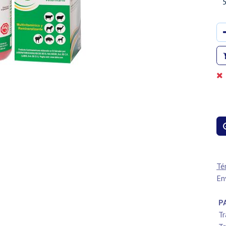
Té
En
PA
Tr