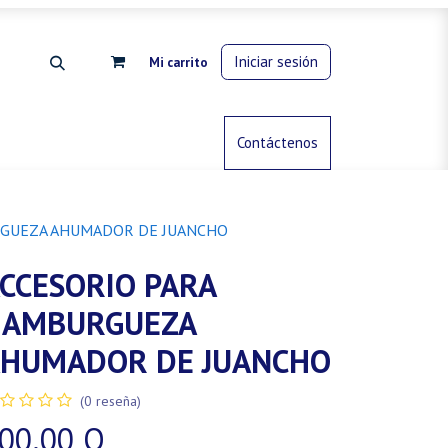
Iniciar sesión
Mi carrito
rdinería
Control de animales
Contáctenos
Gas propano
RGUEZA AHUMADOR DE JUANCHO
CCESORIO PARA
HAMBURGUEZA
HUMADOR DE JUANCHO
(0 reseña)
00.00
Q