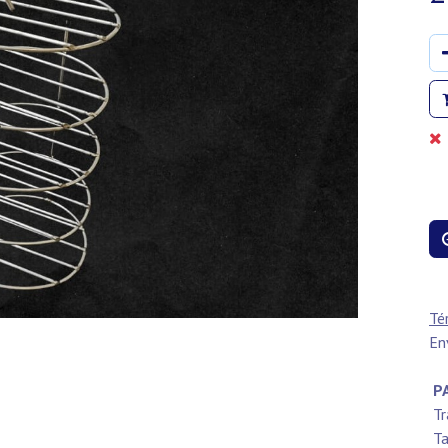
Té
En
PA
Tr
Ta