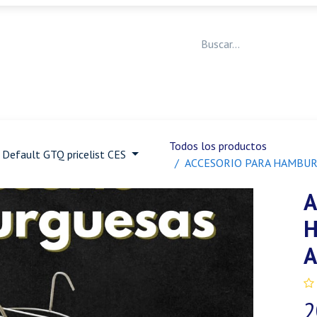
Medicina Veterinaria
Animales de granja
Ja
Todos los productos
Default GTQ pricelist CES
ACCESORIO PARA HAMBU
A
A
2