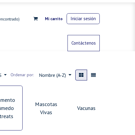
Iniciar sesión
Mi carrito
encontrado)
rdinería
Control de animales
Contáctenos
Gas propano
ES
Ordenar por:
Nombre (A-Z)
imento
Mascotas
úmedo
Vacunas
Vivas
 treats