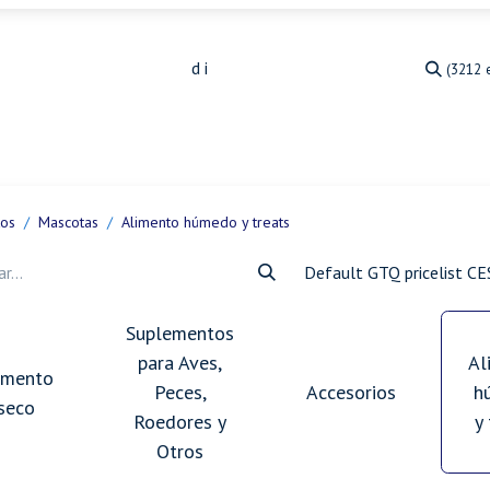
(3212 
Medicina Veterinaria
Animales de granja
Ja
tos
Mascotas
Alimento húmedo y treats
Default GTQ pricelist C
Suplementos
para Aves,
Al
imento
Peces,
Accesorios
h
seco
Roedores y
y
Otros