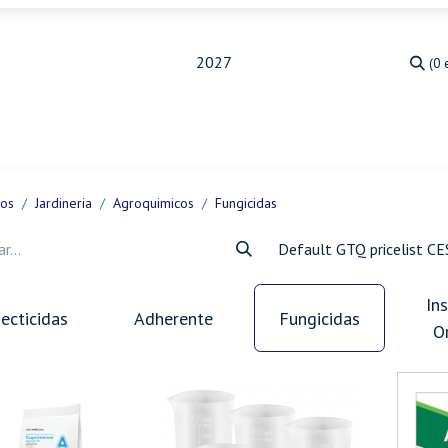
(0 
Medicina Veterinaria
Animales de granja
Ja
tos
Jardineria
Agroquimicos
Fungicidas
Default GTQ pricelist C
In
secticidas
Adherente
Fungicidas
O