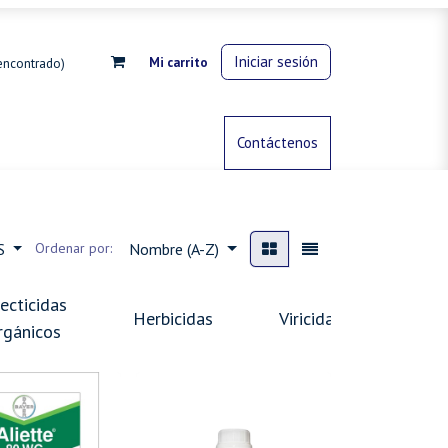
Iniciar sesión
Mi carrito
encontrado)
rdinería
Control de animales
Contáctenos
Gas propano
ES
Ordenar por:
Nombre (A-Z)
secticidas
Herbicidas
Viricida
rgánicos