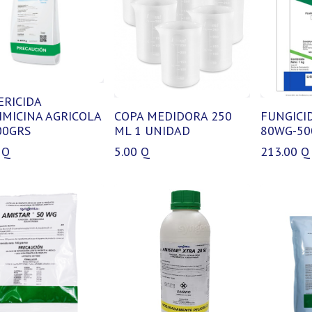
ERICIDA
IMICINA AGRICOLA
COPA MEDIDORA 250
FUNGICI
00GRS
ML 1 UNIDAD
80WG-50
Q
5.00
Q
213.00
Q