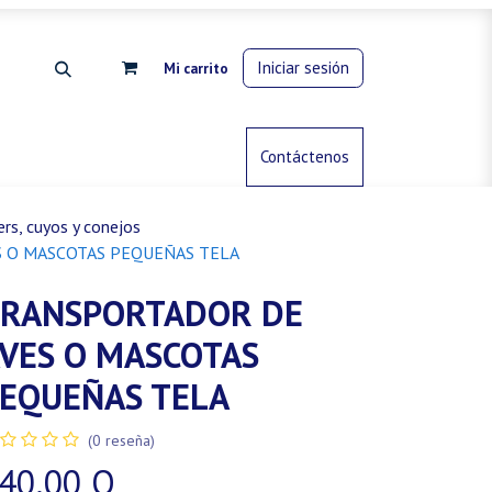
Iniciar sesión
Mi carrito
rdinería
Control de animales
Contáctenos
Gas propano
rs, cuyos y conejos
 O MASCOTAS PEQUEÑAS TELA
RANSPORTADOR DE
VES O MASCOTAS
EQUEÑAS TELA
(0 reseña)
40.00
Q