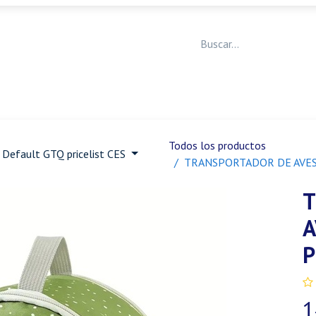
Medicina Veterinaria
Animales de granja
Ja
Todos los productos
Default GTQ pricelist CES
TRANSPORTADOR DE AVES
T
A
P
1