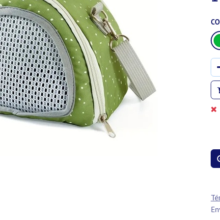
CO
Té
En