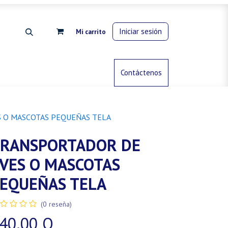
Iniciar sesión
Mi carrito
rdinería
Control de animales
Contáctenos
Gas propano
 O MASCOTAS PEQUEÑAS TELA
RANSPORTADOR DE
VES O MASCOTAS
EQUEÑAS TELA
(0 reseña)
40.00
Q