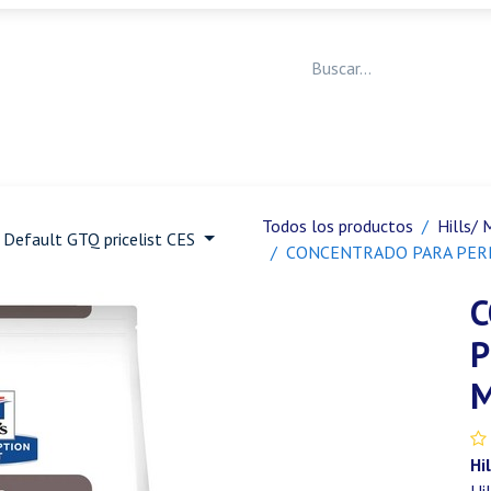
Medicina Veterinaria
Animales de granja
Ja
Todos los productos
Hills/ 
Default GTQ pricelist CES
CONCENTRADO PARA PERRO
C
P
M
Hi