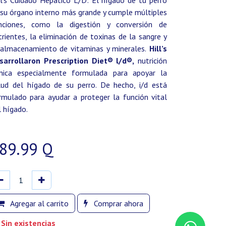
ll’s Cuidado Hepático L/D: El hígado de tu perro
 su órgano interno más grande y cumple múltiples
nciones, como la digestión y conversión de
trientes, la eliminación de toxinas de la sangre y
 almacenamiento de vitaminas y minerales.
Hill’s
sarrollaron Prescription Diet® l/d®,
nutrición
ínica especialmente formulada para apoyar la
lud del hígado de su perro. De hecho, i/d está
rmulado para ayudar a proteger la función vital
l hígado.
89.99
Q
Agregar al carrito
Comprar ahora
Sin existencias