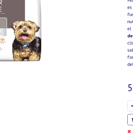
Hi
es
fu
nu
el
de
cl
sa
fo
de
5