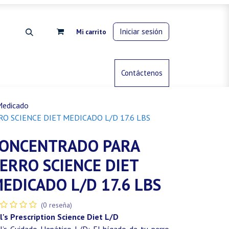
Iniciar sesión
Mi carrito
rdinería
Control de animales
Contáctenos
Gas propano
Medicado
 SCIENCE DIET MEDICADO L/D 17.6 LBS
ONCENTRADO PARA
ERRO SCIENCE DIET
EDICADO L/D 17.6 LBS
(0 reseña)
ll's Prescription Science Diet L/D