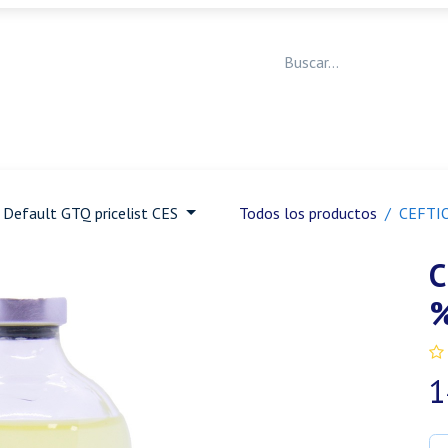
Medicina Veterinaria
Animales de granja
Ja
Default GTQ pricelist CES
Todos los productos
CEFTI
C
%
1