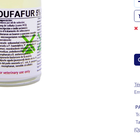
Té
En
PA
Tr
Ta
(Q