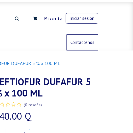
Iniciar sesión
Mi carrito
rdinería
Control de animales
Contáctenos
Gas propano
OFUR DUFAFUR 5 % x 100 ML
EFTIOFUR DUFAFUR 5
 x 100 ML
(0 reseña)
40.00
Q