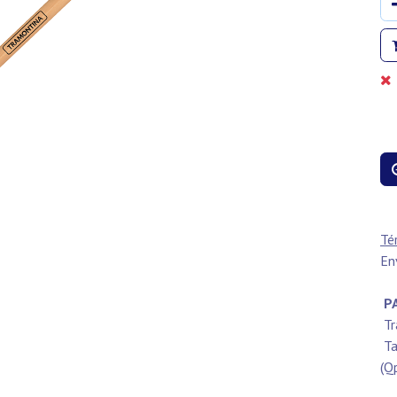
Té
En
PA
Tr
Ta
(Q