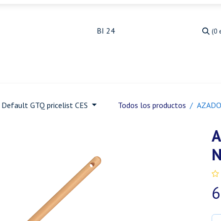
(0 
Medicina Veterinaria
Animales de granja
Ja
Default GTQ pricelist CES
Todos los productos
AZADO
A
N
6