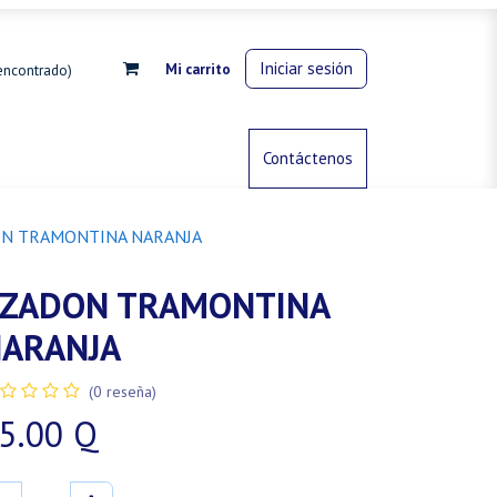
Iniciar sesión
Mi carrito
encontrado)
rdinería
Control de animales
Contáctenos
Gas propano
N TRAMONTINA NARANJA
ZADON TRAMONTINA
ARANJA
(0 reseña)
5.00
Q