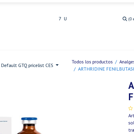
(0 
Medicina Veterinaria
Animales de granja
Ja
Todos los productos
Analges
Default GTQ pricelist CES
ARTHRIDINE FENILBUTA
A
F
Ar
so
tr