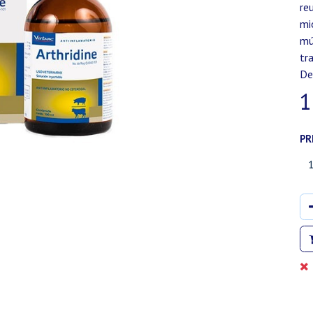
re
mi
mú
tr
De
1
PR