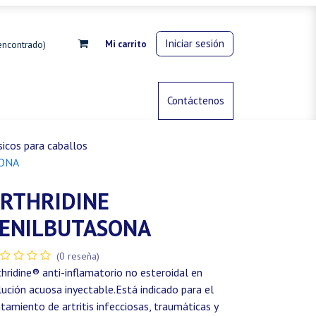
Iniciar sesión
Mi carrito
encontrado)
rdinería
Control de animales
Contáctenos
Gas propano
icos para caballos
SONA
RTHRIDINE
ENILBUTASONA
(0 reseña)
thridine® anti-inflamatorio no esteroidal en
lución acuosa inyectable.Está indicado para el
atamiento de artritis infecciosas, traumáticas y