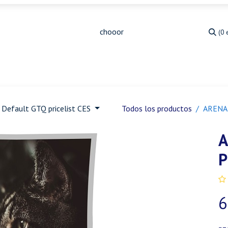
(0 
Medicina Veterinaria
Animales de granja
Ja
Default GTQ pricelist CES
Todos los productos
ARENA
A
P
6