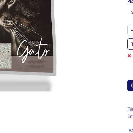
PE
Té
En
PA