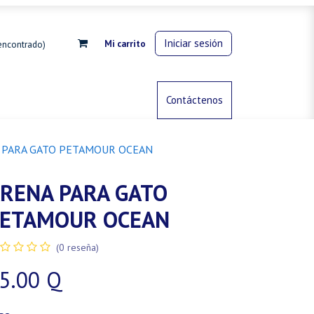
Iniciar sesión
Mi carrito
encontrado)
rdinería
Control de animales
Contáctenos
Gas propano
 PARA GATO PETAMOUR OCEAN
RENA PARA GATO
ETAMOUR OCEAN
(0 reseña)
5.00
Q