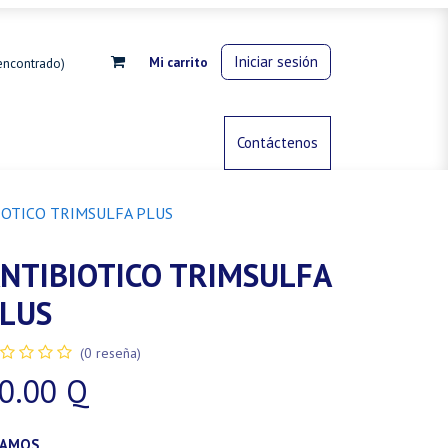
Iniciar sesión
Mi carrito
encontrado)
rdinería
Control de animales
Contáctenos
Gas propano
IOTICO TRIMSULFA PLUS
NTIBIOTICO TRIMSULFA
LUS
(0 reseña)
0.00
Q
RAMOS