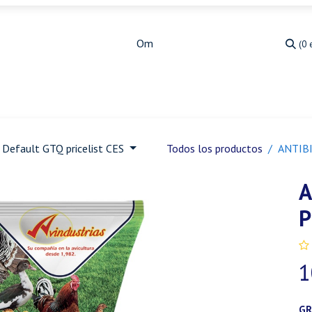
(0 
Medicina Veterinaria
Animales de granja
Ja
Default GTQ pricelist CES
Todos los productos
ANTIB
A
P
1
G