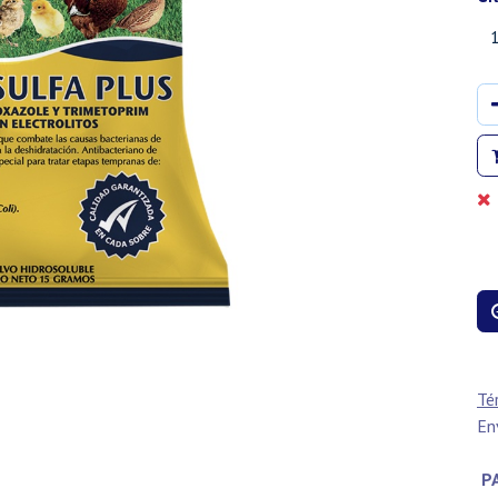
Té
En
PA