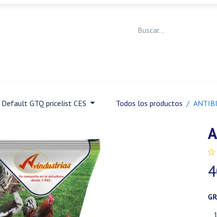
Medicina Veterinaria
Animales de granja
Ja
Default GTQ pricelist CES
Todos los productos
ANTIB
A
4
G