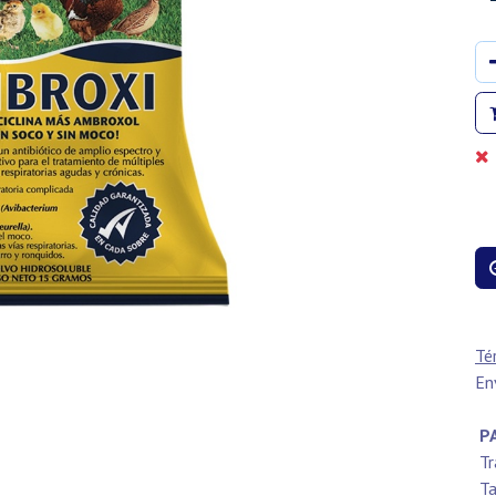
Té
En
PA
Tr
Ta