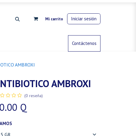
Iniciar sesión
Mi carrito
rdinería
Control de animales
Contáctenos
Gas propano
IOTICO AMBROXI
NTIBIOTICO AMBROXI
(0 reseña)
0.00
Q
RAMOS