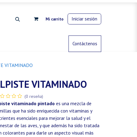
Iniciar sesión
Mi carrito
rdinería
Control de animales
Contáctenos
Gas propano
TE VITAMINADO
LPISTE VITAMINADO
(0 reseña)
piste vitaminado pintado
es una mezcla de
millas que ha sido enriquecida con vitaminas y
trientes esenciales para mejorar la salud y el
enestar de las aves, y que además ha sido tratada
n colorantes para darle un aspecto visual más