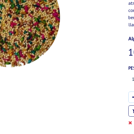
at
co
be
ll
Al
1
PE