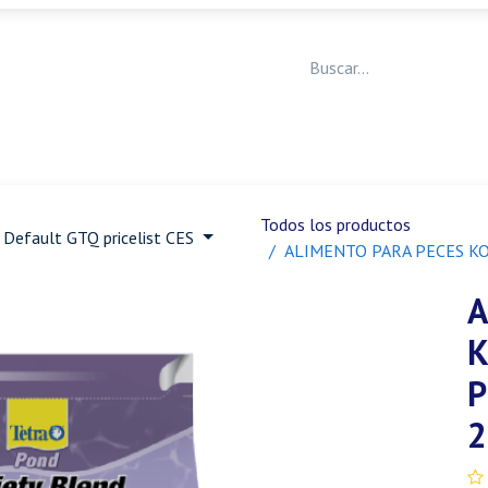
Medicina Veterinaria
Animales de granja
Ja
Todos los productos
Default GTQ pricelist CES
ALIMENTO PARA PECES KO
A
K
P
2