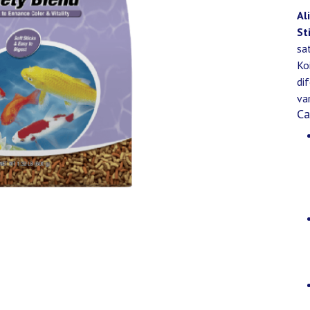
Al
St
sa
Ko
di
var
Ca