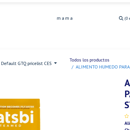
(0 
Medicina Veterinaria
Animales de granja
Ja
Todos los productos
Default GTQ pricelist CES
ALIMENTO HUMEDO PARA 
A
P
S
Al