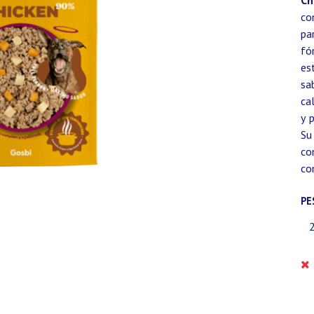
Ch
co
pa
fó
es
sa
ca
y 
Su
co
co
PE