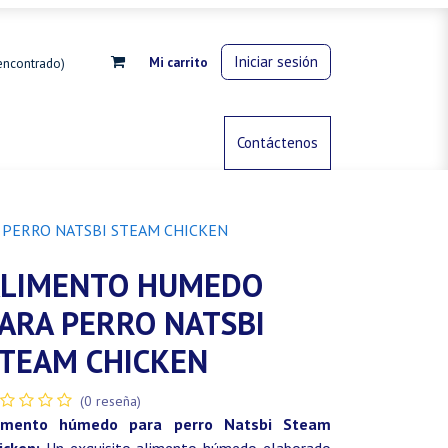
Iniciar sesión
Mi carrito
encontrado)
rdinería
Control de animales
Contáctenos
Gas propano
PERRO NATSBI STEAM CHICKEN
LIMENTO HUMEDO
ARA PERRO NATSBI
TEAM CHICKEN
(0 reseña)
imento húmedo para perro Natsbi Steam