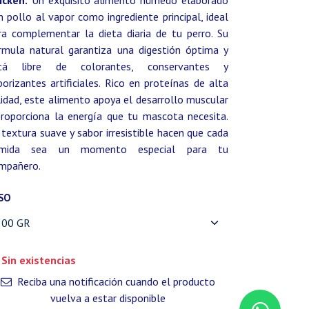
icken:
Un exquisito alimento húmedo elaborado
n pollo al vapor como ingrediente principal, ideal
ra complementar la dieta diaria de tu perro. Su
rmula natural garantiza una digestión óptima y
tá libre de colorantes, conservantes y
borizantes artificiales. Rico en proteínas de alta
lidad, este alimento apoya el desarrollo muscular
proporciona la energía que tu mascota necesita.
 textura suave y sabor irresistible hacen que cada
mida sea un momento especial para tu
mpañero.
SO
Sin existencias
Reciba una notificación cuando el producto
vuelva a estar disponible