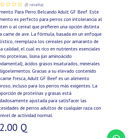
(0 reseña)
imento Para Perro Belcando Adult GF Beef. Este
imento es perfecto para perros con intolerancia al
uten o al cereal que prefieren una opción distinta
la carne de ave. La fórmula, basada en un enfoque
lístico, reemplaza los cereales por amaranto de
ta calidad, el cual es rico en nutrientes esenciales
mo proteínas, lisina (un aminoácido
ndamental), ácidos grasos insaturados, minerales
oligoelementos. Gracias a su elevado contenido
 carne fresca, Adult GF Beef es un alimento
broso, incluso para los perros más exigentes. La
oporción de proteínas y grasas está
idadosamente ajustada para satisfacer las
cesidades de perros adultos de cualquier raza con
 nivel de actividad normal.
2.00
Q