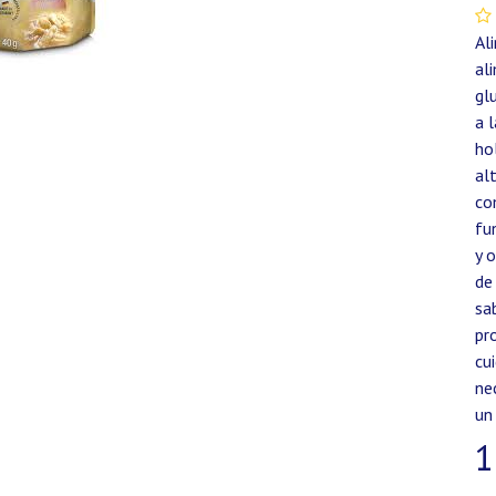
Al
al
gl
a 
ho
al
co
fu
y 
de
sa
pr
cu
ne
un
1