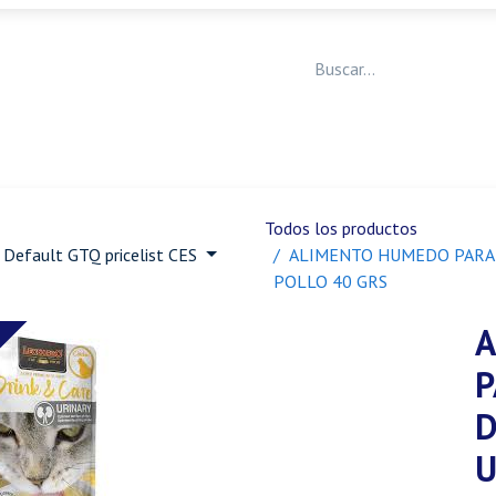
Medicina Veterinaria
Animales de granja
Ja
Todos los productos
Default GTQ pricelist CES
ALIMENTO HUMEDO PARA 
POLLO 40 GRS
A
P
D
U