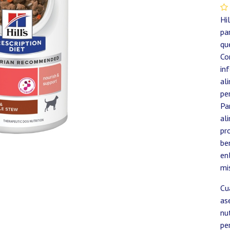
Hi
pa
qu
Co
in
al
pe
Pa
al
pr
be
en
mi
Cu
as
nu
pe