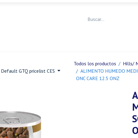
Medicina Veterinaria
Animales de granja
Ja
Todos los productos
Hills/ 
Default GTQ pricelist CES
ALIMENTO HUMEDO MEDIC
ONC CARE 12.5 ONZ
A
M
S
O