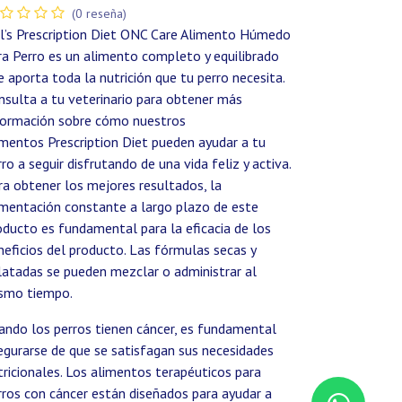
(0 reseña)
ll’s Prescription Diet ONC Care Alimento Húmedo
ra Perro es un alimento completo y equilibrado
e aporta toda la nutrición que tu perro necesita.
nsulta a tu veterinario para obtener más
formación sobre cómo nuestros
imentos Prescription Diet pueden ayudar a tu
rro a seguir disfrutando de una vida feliz y activa.
ra obtener los mejores resultados, la
imentación constante a largo plazo de este
oducto es fundamental para la eficacia de los
neficios del producto. Las fórmulas secas y
latadas se pueden mezclar o administrar al
smo tiempo.
ando los perros tienen cáncer, es fundamental
egurarse de que se satisfagan sus necesidades
tricionales. Los alimentos terapéuticos para
rros con cáncer están diseñados para ayudar a