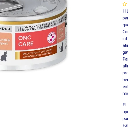
Hi
pa
qu
Co
in
al
ga
Pa
al
pr
be
en
mi
El
ap
pa
Fa