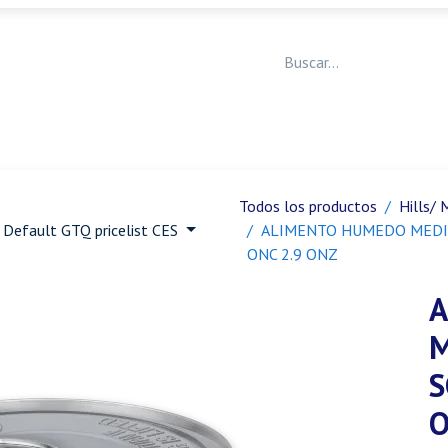
Medicina Veterinaria
Animales de granja
Ja
Todos los productos
Hills/ 
Default GTQ pricelist CES
ALIMENTO HUMEDO MEDIC
ONC 2.9 ONZ
A
M
S
O