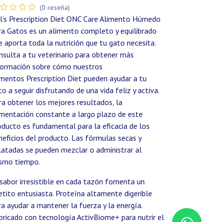
(0 reseña)
ll’s Prescription Diet ONC Care Alimento Húmedo
ra Gatos es un alimento completo y equilibrado
e aporta toda la nutrición que tu gato necesita.
nsulta a tu veterinario para obtener más
formación sobre cómo nuestros
imentos Prescription Diet pueden ayudar a tu
to a seguir disfrutando de una vida feliz y activa.
ra obtener los mejores resultados, la
imentación constante a largo plazo de este
oducto es fundamental para la eficacia de los
neficios del producto. Las fórmulas secas y
latadas se pueden mezclar o administrar al
smo tiempo.
 sabor irresistible en cada tazón fomenta un
etito entusiasta. Proteína altamente digerible
ra ayudar a mantener la fuerza y la energía.
bricado con tecnología ActivBiome+ para nutrir el