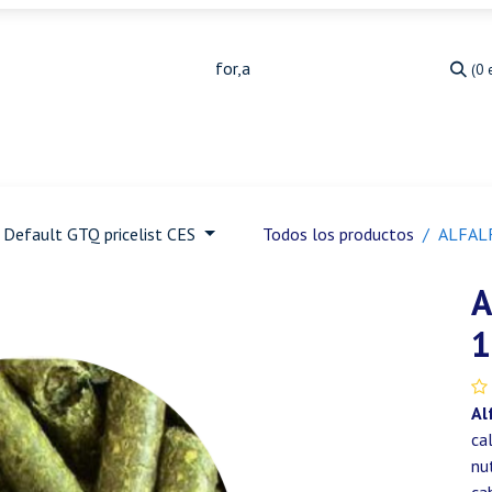
(0 
Medicina Veterinaria
Animales de granja
Ja
Default GTQ pricelist CES
Todos los productos
ALFALF
A
1
Al
ca
nu