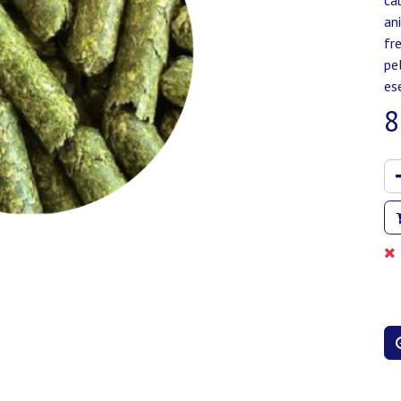
ca
an
fr
pe
es
8