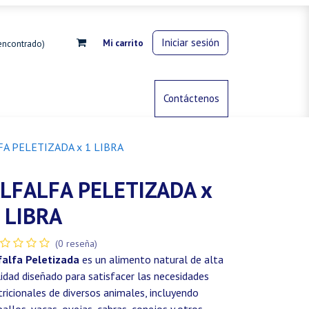
Iniciar sesión
Mi carrito
encontrado)
rdinería
Control de animales
Contáctenos
Gas propano
A PELETIZADA x 1 LIBRA
LFALFA PELETIZADA x
 LIBRA
(0 reseña)
falfa Peletizada
es un alimento natural de alta
lidad diseñado para satisfacer las necesidades
tricionales de diversos animales, incluyendo