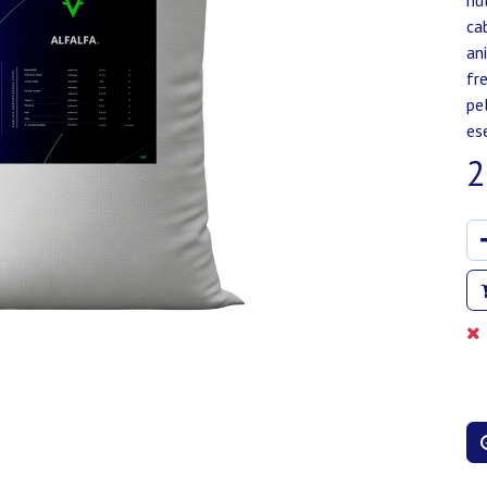
nu
ca
an
fr
pe
es
2