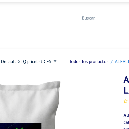
Medicina Veterinaria
Animales de granja
Ja
Default GTQ pricelist CES
Todos los productos
ALFAL
A
L
Al
ca