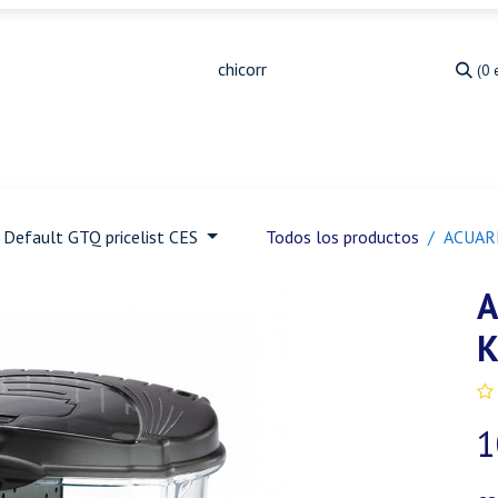
(0 
Medicina Veterinaria
Animales de granja
Ja
Default GTQ pricelist CES
Todos los productos
ACUARI
A
K
1