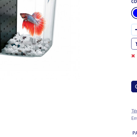
CO
Té
En
PA