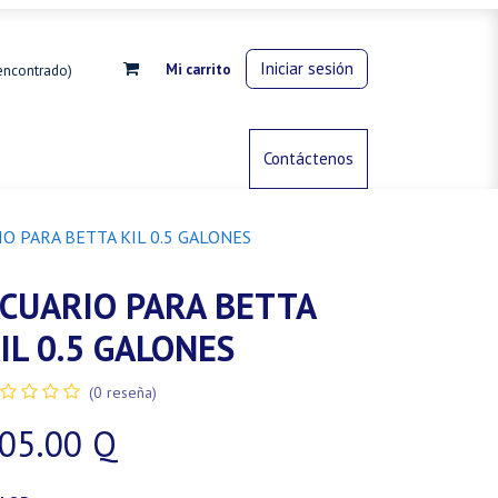
Iniciar sesión
Mi carrito
encontrado)
rdinería
Control de animales
Contáctenos
Gas propano
O PARA BETTA KIL 0.5 GALONES
CUARIO PARA BETTA
IL 0.5 GALONES
(0 reseña)
05.00
Q