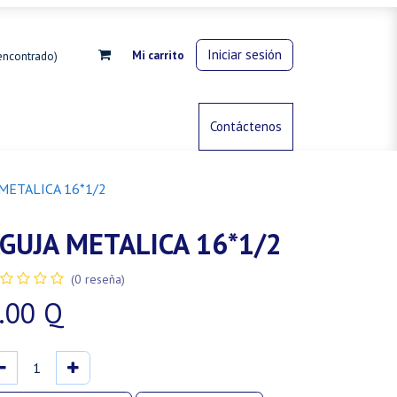
Iniciar sesión
Mi carrito
encontrado)
rdinería
Control de animales
Contáctenos
Gas propano
METALICA 16*1/2
GUJA METALICA 16*1/2
(0 reseña)
.00
Q