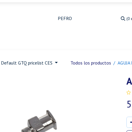
(0 
Medicina Veterinaria
Animales de granja
Ja
Default GTQ pricelist CES
Todos los productos
AGUJA 
A
5