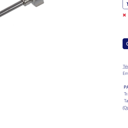
Té
En
PA
Tr
Ta
(Q