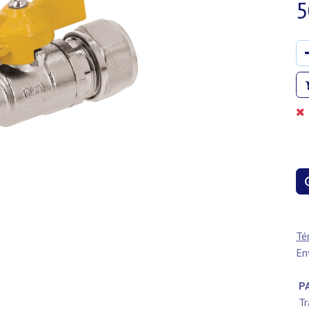
5
Té
En
PA
Tr