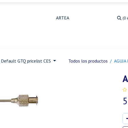
(0 
Medicina Veterinaria
Animales de granja
Ja
Default GTQ pricelist CES
Todos los productos
AGUJA 
A
5