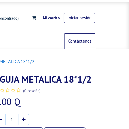
Iniciar sesión
Mi carrito
encontrado)
rdinería
Control de animales
Contáctenos
Gas propano
METALICA 18*1/2
GUJA METALICA 18*1/2
(0 reseña)
.00
Q