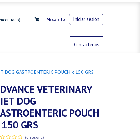
Iniciar sesión
Mi carrito
encontrado)
rdinería
Control de animales
Contáctenos
Gas propano
ET DOG GASTROENTERIC POUCH x 150 GRS
DVANCE VETERINARY
IET DOG
ASTROENTERIC POUCH
 150 GRS
(0 reseña)