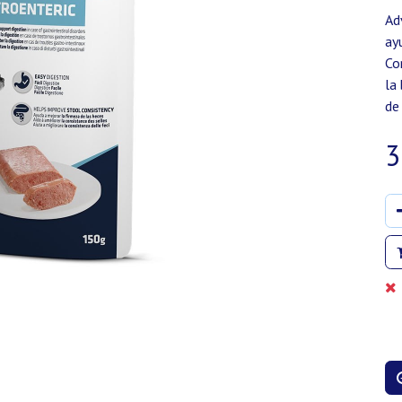
Ad
ay
Co
la
de 
3