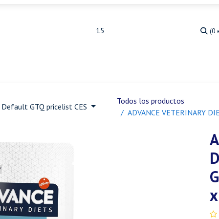
(0 
Medicina Veterinaria
Animales de granja
Ja
Todos los productos
Default GTQ pricelist CES
ADVANCE VETERINARY DI
A
D
G
x