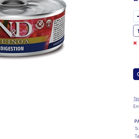
Té
En
PA
Tr
Ta