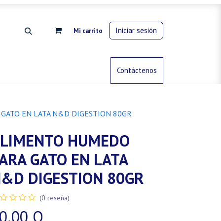
Iniciar sesión
Mi carrito
rdinería
Control de animales
Contáctenos
Gas propano
GATO EN LATA N&D DIGESTION 80GR
LIMENTO HUMEDO
ARA GATO EN LATA
&D DIGESTION 80GR
(0 reseña)
0.00
Q