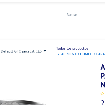
Medicina Veterinaria
Animales de granja
Ja
Todos los productos
Default GTQ pricelist CES
ALIMENTO HUMEDO PARA 
A
P
N
2