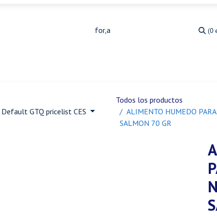
(0 
Medicina Veterinaria
Animales de granja
Ja
Todos los productos
Default GTQ pricelist CES
ALIMENTO HUMEDO PARA 
SALMON 70 GR
A
P
N
S