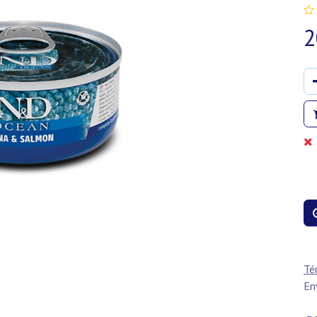
2
Té
En