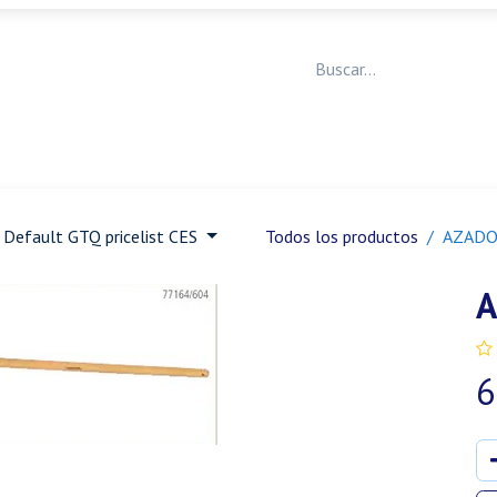
Medicina Veterinaria
Animales de granja
Ja
Default GTQ pricelist CES
Todos los productos
AZADO
A
6