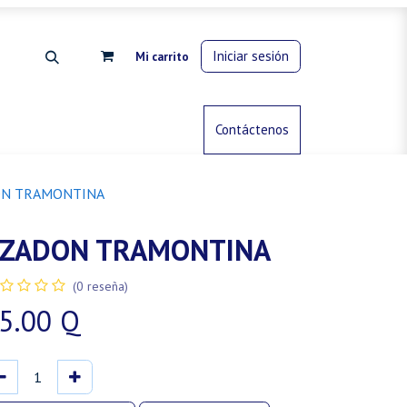
Iniciar sesión
Mi carrito
rdinería
Control de animales
Contáctenos
Gas propano
N TRAMONTINA
ZADON TRAMONTINA
(0 reseña)
5.00
Q