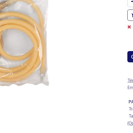
Té
En
PA
Tr
Ta
(Q