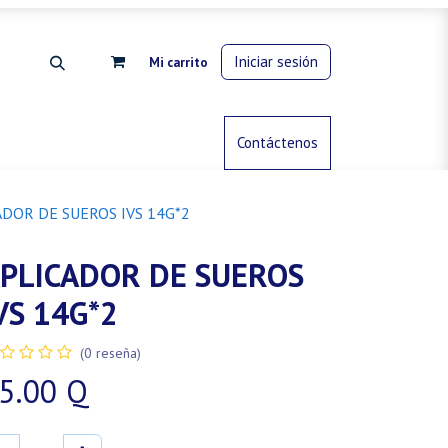
Iniciar sesión
Mi carrito
rdinería
Control de animales
Contáctenos
Gas propano
ADOR DE SUEROS IVS 14G*2
PLICADOR DE SUEROS
VS 14G*2
(0 reseña)
5.00
Q