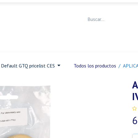
Medicina Veterinaria
Animales de granja
Ja
Default GTQ pricelist CES
Todos los productos
APLIC
A
I
6