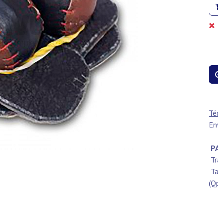
Té
En
PA
Tr
Ta
(Q