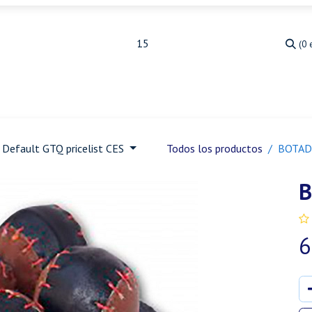
(0 
Medicina Veterinaria
Animales de granja
Ja
Default GTQ pricelist CES
Todos los productos
BOTAD
B
6