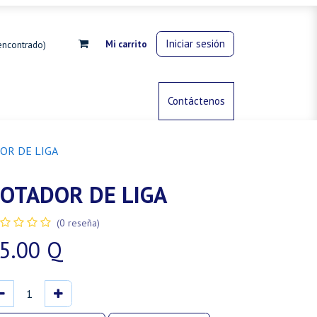
Iniciar sesión
Mi carrito
encontrado)
rdinería
Control de animales
Contáctenos
Gas propano
OR DE LIGA
OTADOR DE LIGA
(0 reseña)
5.00
Q