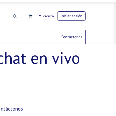
Iniciar sesión
Mi carrito
rdinería
Control de animales
Contáctenos
Gas propano
chat en vivo
ontáctenos