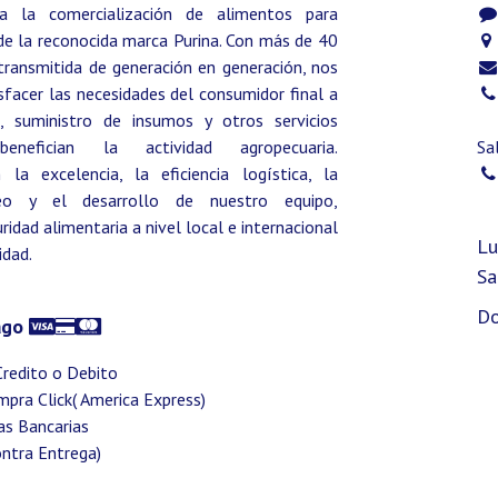
a la comercialización de alimentos para
de la reconocida marca Purina. Con más de 40
transmitida de generación en generación, nos
facer las necesidades del consumidor final a
, suministro de insumos y otros servicios
enefician la actividad agropecuaria.
Sa
a excelencia, la eficiencia logística, la
eo y el desarrollo de nuestro equipo,
idad alimentaria a nivel local e internacional
Lu
idad.
Sa
Do
ago
Credito o Debito
ompra Click( America Express)
as Bancarias
ontra Entrega)